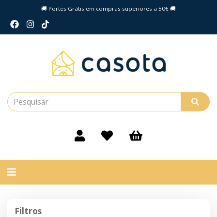
🚚 Portes Grátis em compras superiores a 50€ 🚚
Alternar
navegação
Filtros
Filtros