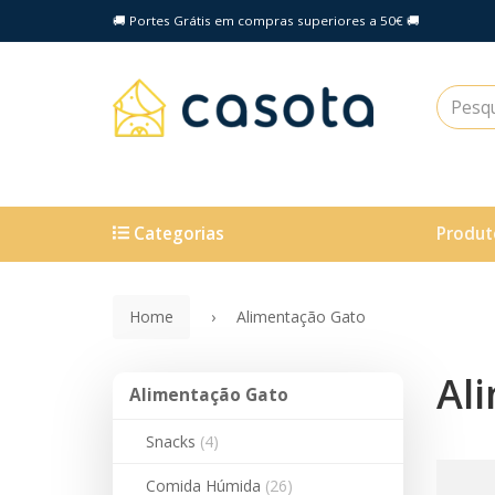
🚚 Portes Grátis em compras superiores a 50€ 🚚
Categorias
Produt
Home
Alimentação Gato
Al
Alimentação
Alimentação Gato
Gato
Snacks
(4)
Comida Húmida
(26)