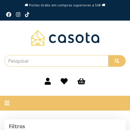
🚚 Portes Grátis em compras superiores a 50€ 🚚
Alternar
navegação
Filtros
Filtros