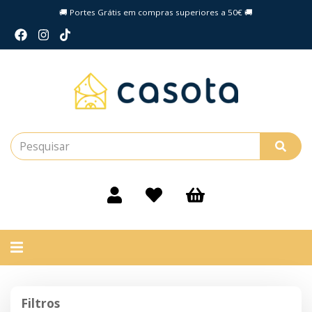
🚚 Portes Grátis em compras superiores a 50€ 🚚
Alternar
navegação
Filtros
Filtros