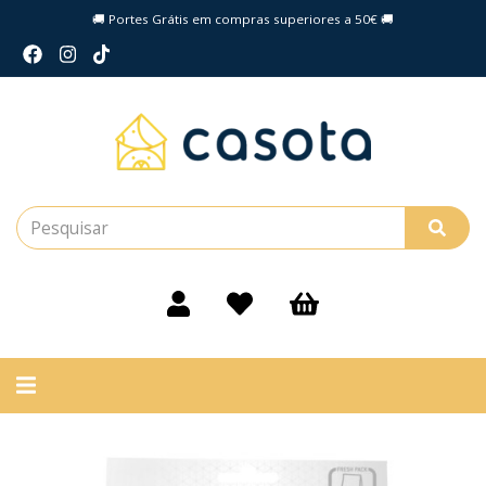
🚚 Portes Grátis em compras superiores a 50€ 🚚
Alternar
navegação